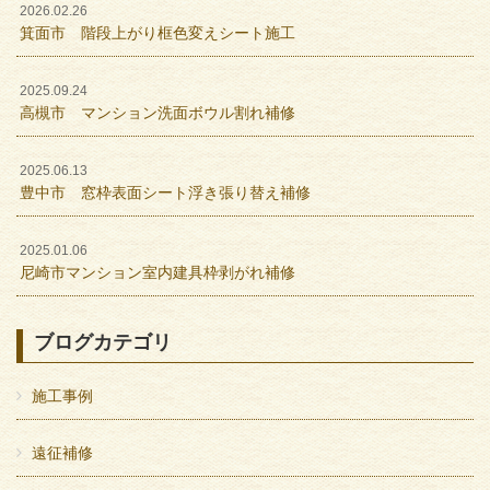
2026.02.26
箕面市 階段上がり框色変えシート施工
2025.09.24
高槻市 マンション洗面ボウル割れ補修
2025.06.13
豊中市 窓枠表面シート浮き張り替え補修
2025.01.06
尼崎市マンション室内建具枠剥がれ補修
ブログカテゴリ
施工事例
遠征補修