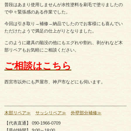
普段はあまり使用しませんが水性塗料を刷毛で塗りましたの
で中々緊張感のある作業でした。
今回は引き取り→補修→納品でしたのでお客様にも喜んでい
ただけたようで満足の仕上がりとなりました。
このように建具の陥没の他にもエグれや割れ、剥がれなど木
部リペアもお気軽にご相談ください。
ご相談はこちら
西宮市以外にも芦屋市、神戸市などにも伺います。
木部リペア≫
サッシリペア≫
外壁部分補修≫
【代表直通】 090-1966-0709
【受付時間】 9:00～18:00