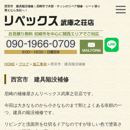
西宮市 建具陥没補修｜尼崎市で木部・サッシのリペア補修・シート張り
替えなら当社へ！
HOME
»
ブログ
»
施工事例
»
西宮市 建具陥没補修
西宮市 建具陥没補修
尼崎の補修屋さんリペックス武庫之荘店です。
今回は大きなものから小さなものまで割とよくある依頼の一
つ、建具の陥没補修です。
リビングと洗面所を仕切るドアなのですが珍しい色で塗装さ