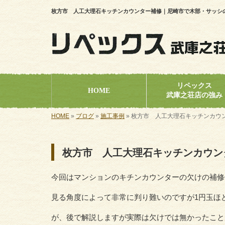
枚方市 人工大理石キッチンカウンター補修｜尼崎市で木部・サッシ
リペックス
HOME
武庫之荘店の強み
HOME
»
ブログ
»
施工事例
»
枚方市 人工大理石キッチンカウ
枚方市 人工大理石キッチンカウン
今回はマンションのキチンカウンターの欠けの補修
見る角度によって非常に判り難いのですが1円玉ほ
が、後で解説しますが実際は欠けでは無かったこと